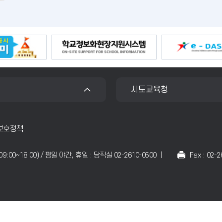
육
육
육
지
지
지
원
원
원
청
청
청
소
소
소
식
식
식
시도교육청
이
정
다
전
지
음
보호정책
일09:00~18:00) / 평일 야간, 휴일 : 당직실 02-2610-0500 |
Fax : 02-