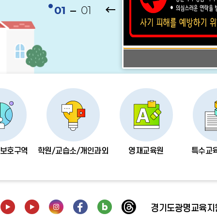
비
비
01
01
비
주
주
주
얼
얼
얼
이
다
정
전
음
지
보호구역
학원/교습소/개인과외
영재교육원
특수교
경기도광명교육지