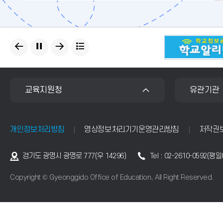
배
너
모
음
교육지원청
유관기관
개인정보처리방침
영상정보처리기기운영관리방침
저작권
주
경기도 광명시 광명로 777(우 14296)
Tel : 02-2610-0592(평
소
Copyright © Gyeonggido Office of Education, All Right Reserved.