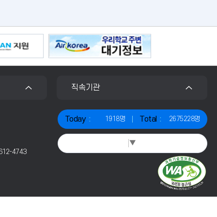
기
직속기관
Today
Total
1918명
2675228명
Select Language
▼
2612-4743