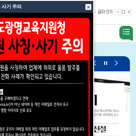
 사기 주의
홈
글자크기
글
원
글
로그인
사이트맵
자
래
자
축
대
확
소
로
대
개
교육지원청안내
알림판
팝
팝
팝
02
03
업
업
업
존
존
존
이
정
다
전
지
음