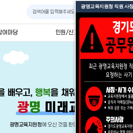
광명교육지원청 직원 사칭
검
색
참여마당
민원/신고
정보공