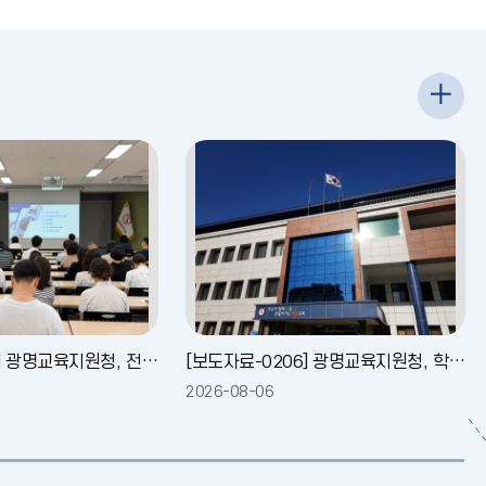
교
육
지
원
청
소
[보도자료-0202] 광명교육지원청, 전직원 대상 2026년 을지연습 사전 설명회 실시
[보도자료-0206] 광명교육지원청, 학교 폐목재 무상위탁처리 지원
식
2026-08-06
2026-08-0
더
보